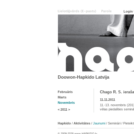
Doowon-Hapkido Latvija
Chago R. S. ieraš
Februāris
Marts
11.11.2011
Novembris
11.-13. novembris (201
vēlas piedalīties semin
<
2011
>
Hapkido
/
Aktivitātes
/
Jaunumi
/
Semināri
/
Pieteik
© 2009-2026 www.
HAPKIDO
.lv