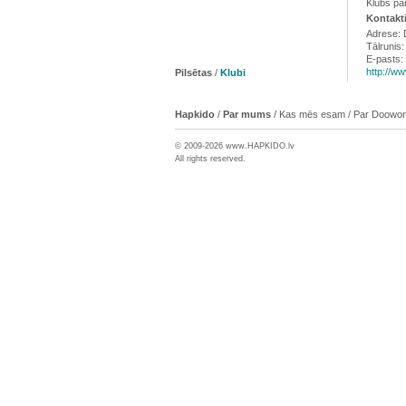
Klubs pā
Kontakti
Adrese: D
Tālrunis
E-pasts:
http://w
Pilsētas
/
Klubi
Hapkido
/
Par mums
/
Kas mēs esam
/
Par Doowon
© 2009-2026 www.
HAPKIDO
.lv
All rights reserved.