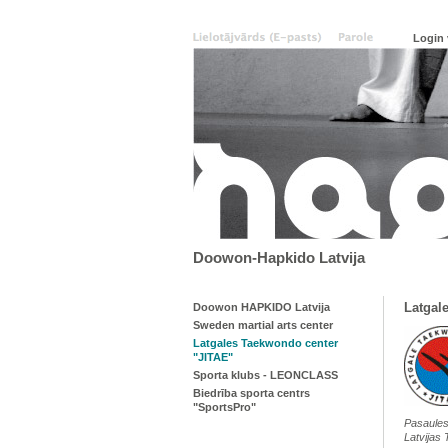
Doowon-Hapkido Latvija
Latgal
Doowon HAPKIDO Latvija
Sweden martial arts center
Latgales Taekwondo center
"JITAE"
Sporta klubs - LEONCLASS
Biedrība sporta centrs
"SportsPro"
Pasaules 
Latvijas 