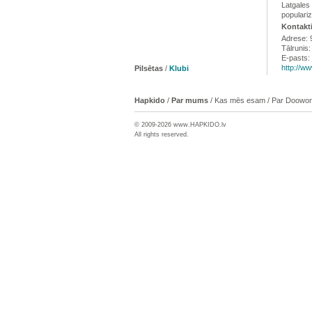
Latgales
populari
Kontakti
Adrese: 9
Tālrunis
E-pasts:
http://www
Pilsētas
/
Klubi
Hapkido
/
Par mums
/
Kas mēs esam
/
Par Doowon
© 2009-2026 www.
HAPKIDO
.lv
All rights reserved.