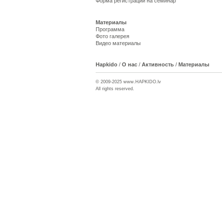
Форма регистрации на семинар
Материалы
Программа
Фото галерея
Видео материалы
Hapkido
/
О нас
/
Активность
/
Материалы
© 2009-2025 www.
HAPKIDO
.lv
All rights reserved.