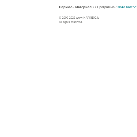
Hapkido
/
Материалы
/
Программа
/
Фото галере
© 2009-2025 www.
HAPKIDO
.lv
All rights reserved.