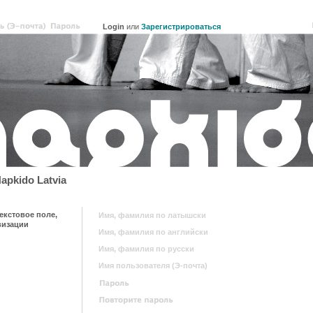
или
Зарегистрироваться
pkido Latvia
екстовое поле,
визации