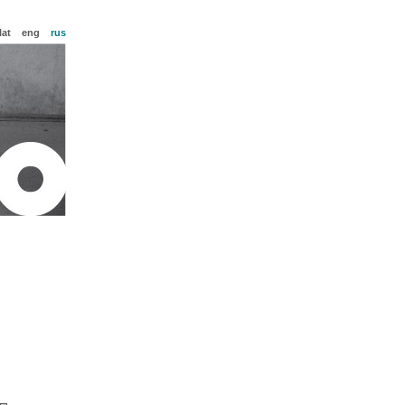
lat
eng
rus