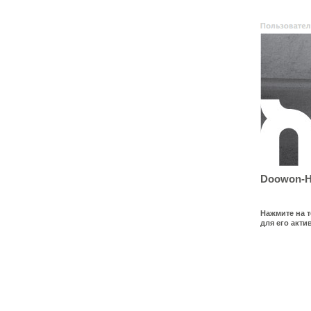
Doowon-Ha
Нажмите на т
для его акти