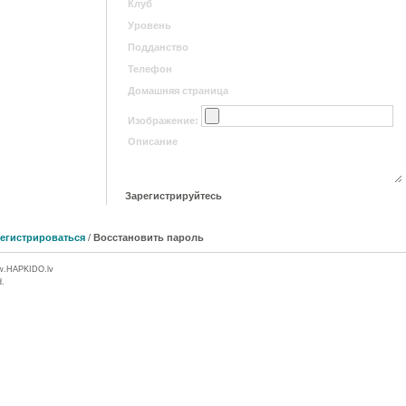
Изображение:
егистрироваться
/
Восстановить пароль
w.
HAPKIDO
.lv
d.