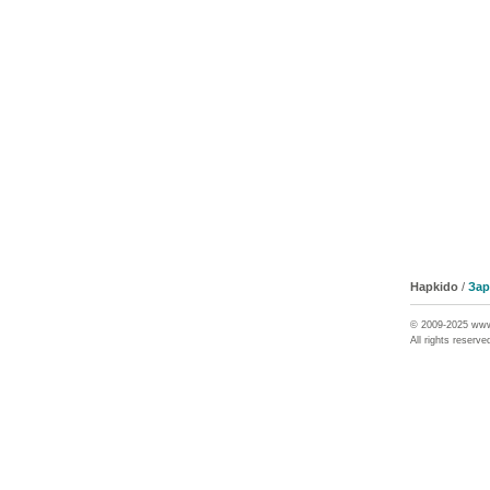
Hapkido
/
Зар
© 2009-2025 ww
All rights reserve