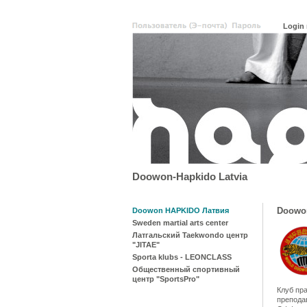
Doowon-Hapkido Latvia
Doowo
Doowon HAPKIDO Латвия
Sweden martial arts center
Латгальский Taekwondo центр
"JITAE"
Sporta klubs - LEONCLASS
Общественный спортивный
центр "SportsPro"
Клуб пр
препод