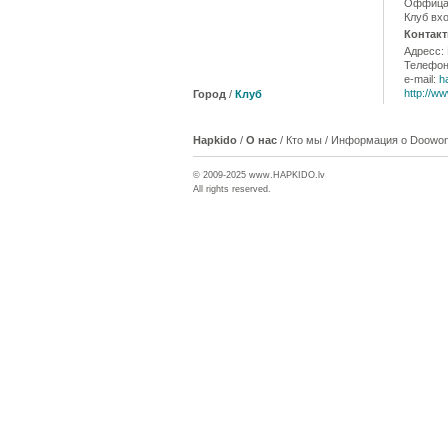
Оффицал
Клуб вх
Контакт
Адресс: 
Телефон
e-mail:
h
http://w
Город
/
Клуб
Hapkido
/
О нас
/
Кто мы
/
Информация о Doowon-
© 2009-2025 www.
HAPKIDO
.lv
All rights reserved.