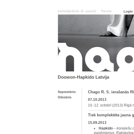
Doowon-Hapkido Latvija
Chago R. S. ierašanās R
Septembris
Oktobris
07.10.2013
10.-12. octobrī (2013) Rīgā 
Tiek komplektēta jauna 
15.09.2013
Hapkido
–
korejiešu 
paņēmienus. Raksturīg