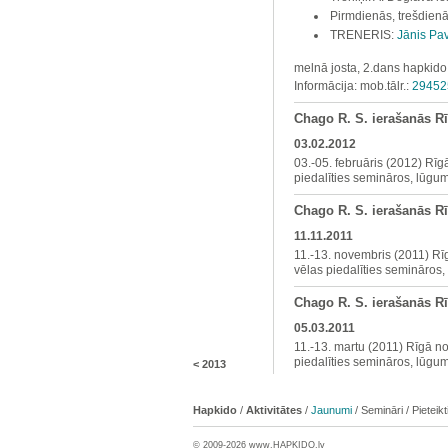
Pirmdienās, trešdien
TRENERIS:
Jānis Pav
melnā josta, 2.dans hapkido
Informācija: mob.tālr.:
29452
Chago R. S. ierašanās R
03.02.2012
03.-05. februāris (2012) Rīg
piedalīties semināros, lūgu
Chago R. S. ierašanās R
11.11.2011
11.-13. novembris (2011) Rī
vēlas piedalīties semināros
Chago R. S. ierašanās R
05.03.2011
11.-13. martu (2011) Rīgā no
piedalīties semināros, lūgu
<
2013
Hapkido
/
Aktivitātes
/
Jaunumi
/
Semināri
/
Pieteik
© 2009-2026 www.
HAPKIDO
.lv