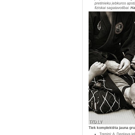
pretinieku jebkuros apst
fiziskai sagatavotībai.
Ha
Tiek komplektēta jauna gr
Treniņi: A. Deglava i