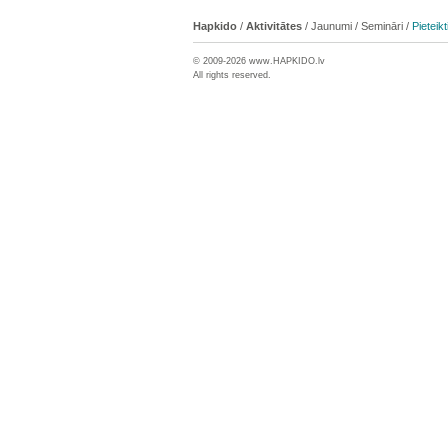
Hapkido
/
Aktivitātes
/
Jaunumi
/
Semināri
/
Pieteik
© 2009-2026 www.
HAPKIDO
.lv
All rights reserved.