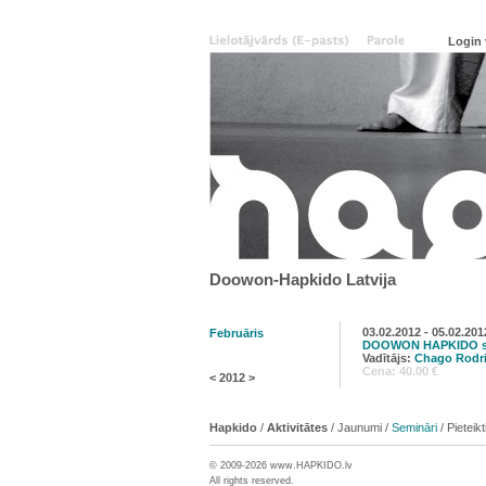
Doowon-Hapkido Latvija
03.02.2012 - 05.02.201
Februāris
DOOWON HAPKIDO se
Vadītājs:
Chago Rodr
Cena: 40.00 €
<
2012
>
Hapkido
/
Aktivitātes
/
Jaunumi
/
Semināri
/
Pieteik
© 2009-2026 www.
HAPKIDO
.lv
All rights reserved.