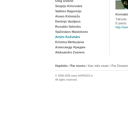
Oleg Dobrin
Sergejs Kirtovskis
Vadims Nagornijs
Kontakti
Aivars Krūmiņšs
Tālrunis
Dmitrijs Vasiljevs
E-pasts:
Ronalds Seleckis
http://ww
Vjačeslavs Masloboev
Artūrs Kožuhārs
Kristina Merkurjeva
Александр Нуждин
Aleksandrs Zverevs
Hapkido
/
Par mums
/
Kas mēs esam
/
Par Doowon
© 2009-2026 www.
HAPKIDO
.lv
All rights reserved.