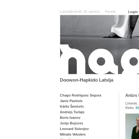
Doowon-Hapkido Latvija
Artūrs
Chago Rodriguez Segura
Janis Pavitols
Līmenis:
Kārlis Šenhofs
Klubs:
Bi
Andrejs Turlajs
Boris Ivanov
Jurijs Bojcovs
Leonard Solovjov
Mihails Vekslers