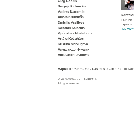
Oleg Dobrin
Sergejs Kirtovskis
Vadims Nagornijs
Kontakti
Aivars Krūmiņšs
Tālrunis
Dmitrijs Vasiljevs
E-pasts:
Ronalds Seleckis
http://w
Vjačeslavs Masloboev
Artūrs Kožuhārs
Kristina Merkurjeva
Александр Нуждин
Aleksandrs Zverevs
Hapkido
/
Par mums
/
Kas mēs esam
/
Par Doowon
© 2009-2026 www.
HAPKIDO
.lv
All rights reserved.