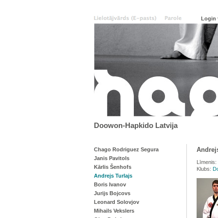
Doowon-Hapkido Latvija
Andrejs
Chago Rodriguez Segura
Janis Pavitols
Līmenis:
Kārlis Šenhofs
Klubs:
D
Andrejs Turlajs
Boris Ivanov
Jurijs Bojcovs
Leonard Solovjov
Mihails Vekslers