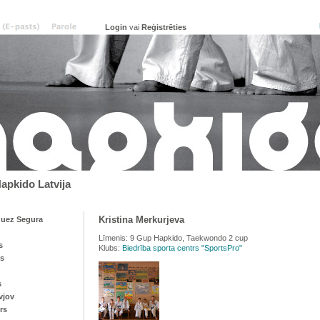
vai
Reģistrēties
pkido Latvija
Kristina Merkurjeva
uez Segura
Līmenis: 9 Gup Hapkido, Taekwondo 2 cup
s
Klubs:
Biedrība sporta centrs "SportsPro"
js
s
vjov
rs