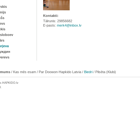
vskis
nijs
Kontakti:
ņšs
Tālrunis: 29856682
jevs
E-pasts:
merk4@inbox.lv
ckis
asloboev
ārs
urjeva
уждин
verevs
 mums
/
Kas mēs esam
/
Par Doowon-Hapkido Latvia
/
Biedri
/
Pilsēta (Klubi)
w.
HAPKIDO
.lv
d.