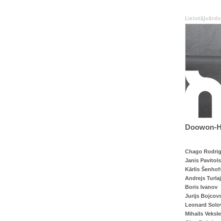
Doowon-Ha
Chago Rodrig
Janis Pavitols
Kārlis Šenhof
Andrejs Turla
Boris Ivanov
Jurijs Bojcov
Leonard Solo
Mihails Veksle