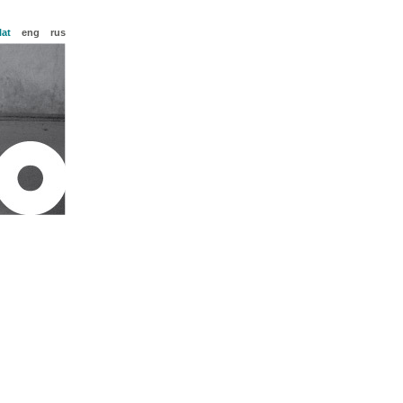
lat
eng
rus