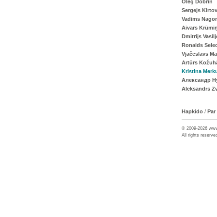
Oleg Dobrin
Sergejs Kirto
Vadims Nagor
Aivars Krūmi
Dmitrijs Vasil
Ronalds Sele
Vjačeslavs M
Artūrs Kožuh
Kristina Merk
Александр Н
Aleksandrs Z
Hapkido
/
Par
© 2009-2026 ww
All rights reserve