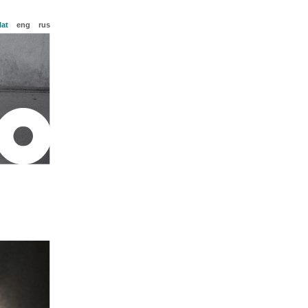
lat
eng
rus