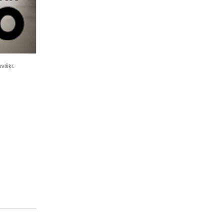
višķi.