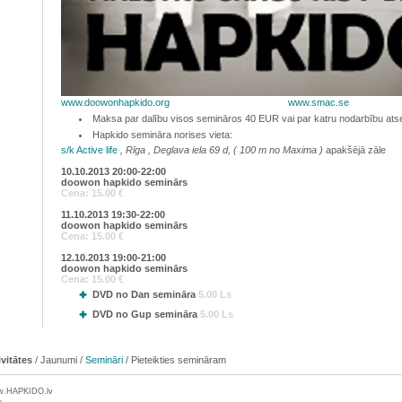
www.doowonhapkido.org
www.smac.se
Maksa par dalību visos semināros 40
EUR
vai par katru nodarbību atse
Hapkido semināra norises vieta:
s/k Active life
, Rīga , Deglava iela 69 d, ( 100 m no Maxima )
apakšējā zāle
10.10.2013 20:00-22:00
doowon hapkido seminārs
Cena: 15.00 €
11.10.2013 19:30-22:00
doowon hapkido seminārs
Cena: 15.00 €
12.10.2013 19:00-21:00
doowon hapkido seminārs
Cena: 15.00 €
DVD no Dan semināra
5.00 Ls
DVD no Gup semināra
5.00 Ls
ivitātes
/
Jaunumi
/
Semināri
/
Pieteikties semināram
w.
HAPKIDO
.lv