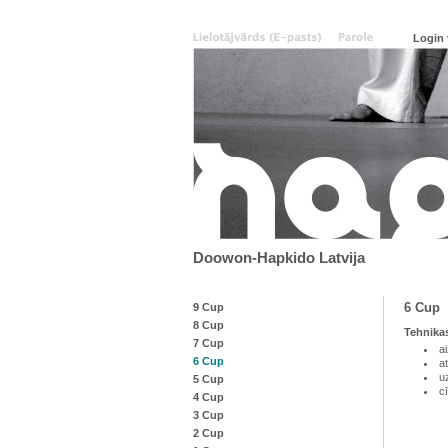
Doowon-Hapkido Latvija
6 Cup
9 Cup
8 Cup
Tehnika
7 Cup
a
6 Cup
a
u
5 Cup
c
4 Cup
3 Cup
2 Cup