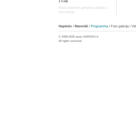
1 Cup
Kluba biedriem pieejama plašāka
informācija
Hapkido
/
Materiāli
/
Programma
/
Foto galerija
/
Vi
© 2009-2026 www.
HAPKIDO
.lv
All rights reserved.