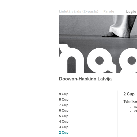
Doowon-Hapkido Latvija
2 Cup
9 Cup
8 Cup
Tehnika
7 Cup
u
6 Cup
c
5 Cup
4 Cup
3 Cup
2 Cup