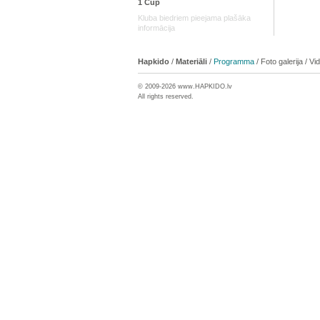
1 Cup
Kluba biedriem pieejama plašāka
informācija
Hapkido
/
Materiāli
/
Programma
/
Foto galerija
/
Vi
© 2009-2026 www.
HAPKIDO
.lv
All rights reserved.