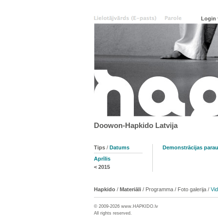
Doowon-Hapkido Latvija
Tips
/
Datums
Demonstrācijas para
Aprīlis
<
2015
Hapkido
/
Materiāli
/
Programma
/
Foto galerija
/
Vi
© 2009-2026 www.
HAPKIDO
.lv
All rights reserved.