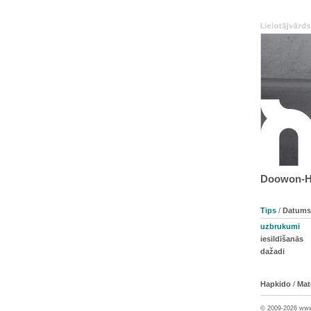
Doowon-Ha
Tips
/
Datums
uzbrukumi
iesildīšanās
dažadi
Hapkido
/
Mate
© 2009-2026 ww