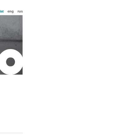
lat
eng
rus