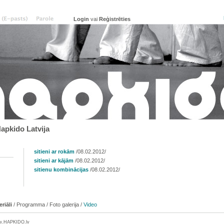
vai
Reģistrēties
pkido Latvija
sitieni ar rokām
/08.02.2012/
sitieni ar kājām
/08.02.2012/
sitienu kombinācijas
/08.02.2012/
riāli
/
Programma
/
Foto galerija
/
Video
w.
HAPKIDO
.lv